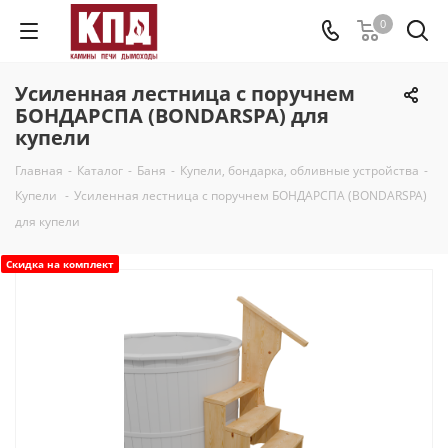
0
Усиленная лестница с поручнем
БОНДАРСПА (BONDARSPA) для
купели
Главная
-
Каталог
-
Баня
-
Купели, бондарка, обливные устройства
-
Купели
-
Усиленная лестница с поручнем БОНДАРСПА (BONDARSPA)
для купели
Скидка на комплект