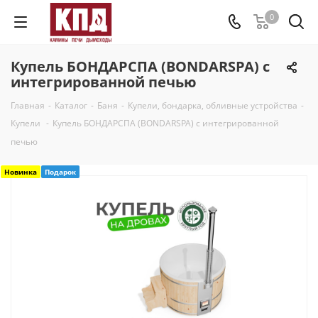
0
Купель БОНДАРСПА (BONDARSPA) с
интегрированной печью
Главная
-
Каталог
-
Баня
-
Купели, бондарка, обливные устройства
-
Купели
-
Купель БОНДАРСПА (BONDARSPA) с интегрированной
печью
Новинка
Подарок