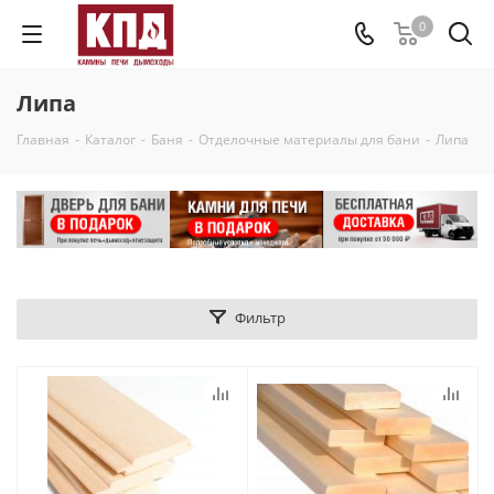
0
Липа
Главная
-
Каталог
-
Баня
-
Отделочные материалы для бани
-
Липа
Фильтр