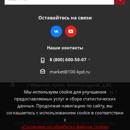
Оставайтесь на связи
Наши контакты
8 (800) 600-50-07
market@100-kpd.ru
г. Иваново, просп. Текстильщиков, д.80,
Мы используем cookie для улучшения
территория возле ТЦ «Аксон», павильон № 1
предоставляемых услуг и сбора статистических
данных. Продолжая навигацию по сайту, вы
соглашаетесь с использованием cookie в соответствии
с
2014-2026 © «КПД» — камины, печи, дымоходы
«Согласием на обработку файлов cookie»