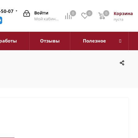
-50-07
Войти
Корзина
0
0
0
0
Мой кабинет
пуста
работы
Отзывы
Полезное