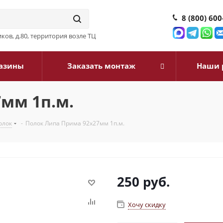
8 (800) 600
ков, д.80, территория возле ТЦ
азины
Заказать монтаж
Наши 
мм 1п.м.
олок
-
Полок Липа Прима 92х27мм 1п.м.
250
руб.
Хочу скидку