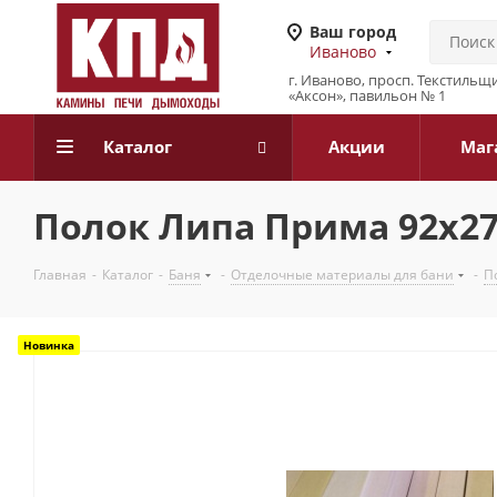
Ваш город
Иваново
г. Иваново, просп. Текстильщи
«Аксон», павильон № 1
Каталог
Акции
Маг
Полок Липа Прима 92х27
Главная
-
Каталог
-
Баня
-
Отделочные материалы для бани
-
П
Новинка