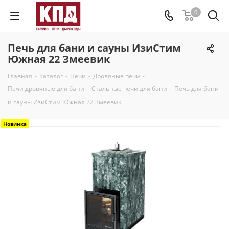
0
Печь для бани и сауны ИзиСтим
Южная 22 Змеевик
Главная
-
Каталог
-
Печи
-
Дровяные печи
-
Печи дровяные для бани
-
Стальные печи для бани
-
Печь для бани
и сауны ИзиСтим Южная 22 Змеевик
Новинка