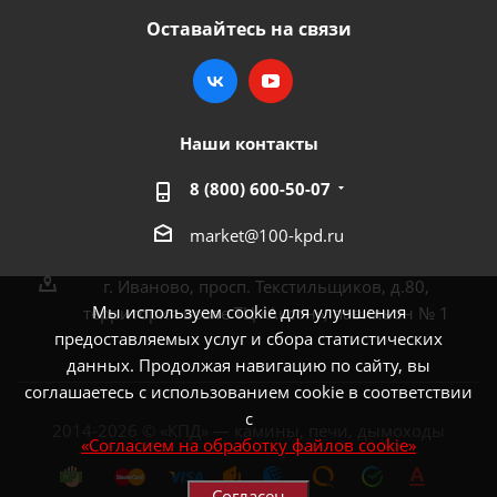
Оставайтесь на связи
Наши контакты
8 (800) 600-50-07
market@100-kpd.ru
г. Иваново, просп. Текстильщиков, д.80,
Мы используем cookie для улучшения
территория возле ТЦ «Аксон», павильон № 1
предоставляемых услуг и сбора статистических
данных. Продолжая навигацию по сайту, вы
соглашаетесь с использованием cookie в соответствии
с
2014-2026 © «КПД» — камины, печи, дымоходы
«Согласием на обработку файлов cookie»
Согласен