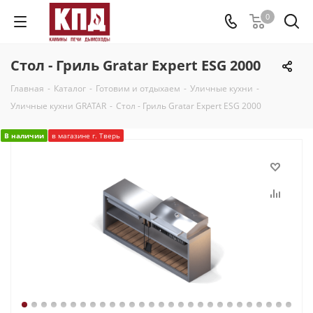
0
Стол - Гриль Gratar Expert ESG 2000
Главная
-
Каталог
-
Готовим и отдыхаем
-
Уличные кухни
-
Уличные кухни GRATAR
-
Стол - Гриль Gratar Expert ESG 2000
В наличии
в магазине г. Тверь