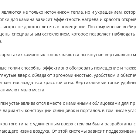
вляются не только источником тепла, но и украшением, котор
пки для камина зависит эффектность нагрева и красота откры
 – искры не должны лететь в помещение. Поэтому многие выби
щены специальным остеклением, которое позволяет наблюдать
е.
форм таких каминных топок являются вытянутые вертикально м
ые топки способны эффективно обогревать помещение и такж
янутые вверх, обладают эргономичностью, удобством и обеспе
мешает наслаждаться красотой огня. Вертикальные топки удоб
занимают мало места.
пки устанавливаются вместе с каминными облицовками для при
е варианты конструкции облицовок и порталов, в том числе угл
крытого типа с удлиненным вверх стеклом были разработаны с 
пающего извне воздуха. От этой системы зависит поддерживан