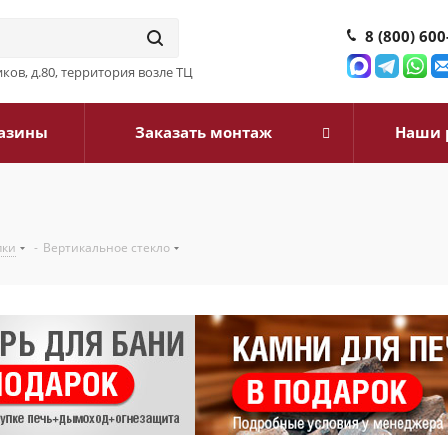
8 (800) 600
ков, д.80, территория возле ТЦ
азины
Заказать монтаж
Наши 
пки
-
Вертикальное стекло