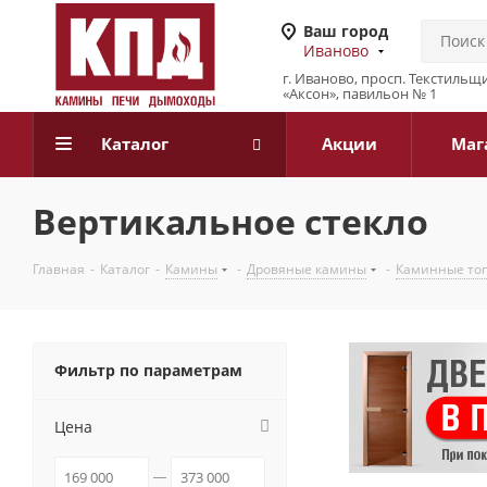
Ваш город
Иваново
г. Иваново, просп. Текстильщи
«Аксон», павильон № 1
Каталог
Акции
Маг
Вертикальное стекло
Главная
-
Каталог
-
Камины
-
Дровяные камины
-
Каминные то
Фильтр по параметрам
Цена