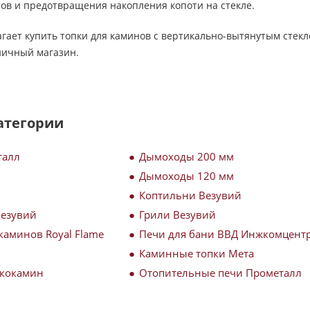
ов и предотвращения накопления копоти на стекле.
ает купить топки для каминов с вертикально-вытянутым стекл
ничный магазин.
атегории
талл
Дымоходы 200 мм
Дымоходы 120 мм
Коптильни Везувий
Везувий
Грили Везувий
каминов Royal Flame
Печи для бани ВВД Инжкомцент
Каминные топки Мета
Экокамин
Отопительные печи Прометалл