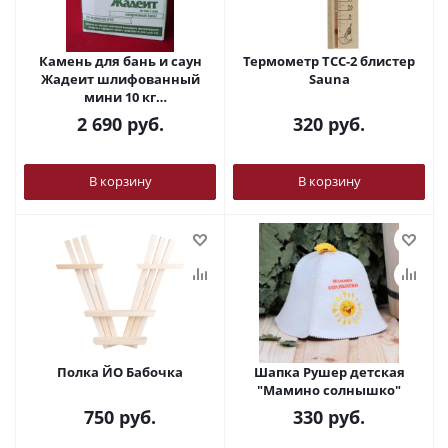
Камень для бань и саун
Термометр ТСС-2 блистер
Жадеит шлифованный
Sauna
мини 10 кг
ХакасИнтерСервис
2 690
руб.
320
руб.
В корзину
В корзину
Полка ЙО Бабочка
Шапка Рушер детская
"Мамино солнышко"
750
руб.
330
руб.