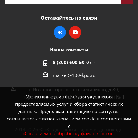
Оставайтесь на связи
Наши контакты
8 (800) 600-50-07
market@100-kpd.ru
г. Иваново, просп. Текстильщиков, д.80,
Мы используем cookie для улучшения
территория возле ТЦ «Аксон», павильон № 1
предоставляемых услуг и сбора статистических
данных. Продолжая навигацию по сайту, вы
соглашаетесь с использованием cookie в соответствии
с
2014-2026 © «КПД» — камины, печи, дымоходы
«Согласием на обработку файлов cookie»