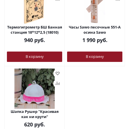
Термогигрометр БШ Банная
Часы Sawo песочные 551-А
станция 18*12*2,5 (18010)
осина Sawo
940
руб.
1 990
руб.
В корзину
В корзину
Шапка Рушер "Красивая
как ни крути"
620
руб.