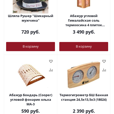
Шляпа Рушер "Шикарный
Абажур угловой
мужчина"
Гималайская соль
термоосина 4 плиток
18*47см
720
руб.
3 490
руб.
В корзину
В корзину
Абажур Бондарь (Cooper)
Термогигрометр БШ Банная
угловой фонарик ольха
станция 24,5х13,5х3 (18024)
МА-3
590
руб.
2 390
руб.