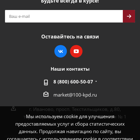
Будьте всегда в курсе!
Оставайтесь на связи
Наши контакты
8 (800) 600-50-07
market@100-kpd.ru
г. Иваново, просп. Текстильщиков, д.80,
Мы используем cookie для улучшения
территория возле ТЦ «Аксон», павильон № 1
предоставляемых услуг и сбора статистических
данных. Продолжая навигацию по сайту, вы
соглашаетесь с использованием cookie в соответствии