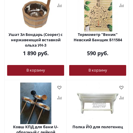
Ушат 3л Бондарь (Cooper) с
Термометр "Веник"
нержавеющей вставкой
Невский Банщик Б11584
ольха УН-3
1 890
руб.
590
руб.
В корзину
В корзину
Ковш КПД для бани U-
Полка ЙО для полотенец
образный с лейкой