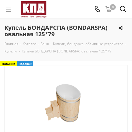
0
Купель БОНДАРСПА (BONDARSPA)
овальная 125*79
Главная
-
Каталог
-
Баня
-
Купели, бондарка, обливные устройства
-
Купели
-
Купель БОНДАРСПА (BONDARSPA) овальная 125*79
Новинка
Подарок