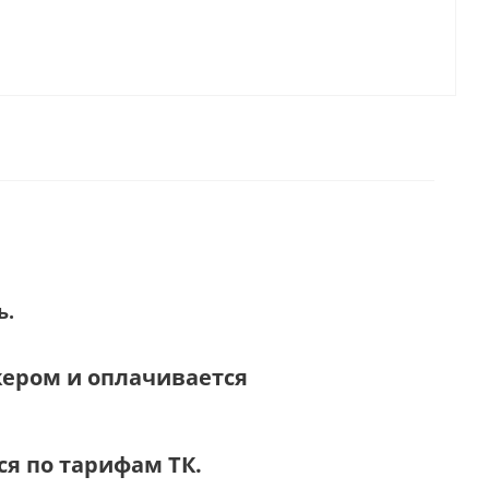
ь.
жером и оплачивается
я по тарифам ТК.