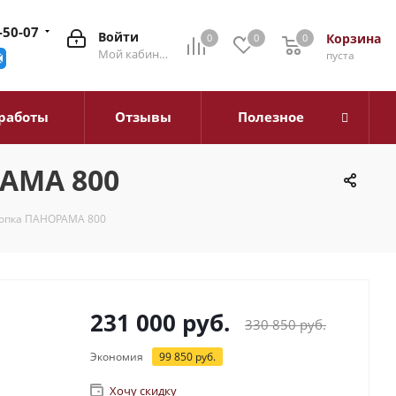
-50-07
Войти
Корзина
0
0
0
0
Мой кабинет
пуста
работы
Отзывы
Полезное
РАМА 800
топка ПАНОРАМА 800
231 000
руб.
330 850
руб.
Экономия
99 850
руб.
Хочу скидку