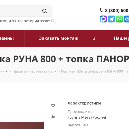
8 (800) 600
ков, д.80, территория возле ТЦ
азины
Заказать монтаж
Наши 
а РУНА 800 + топка ПАНО
пки
-
Призматическое стекло
-
Комплект Мета облицовка РУНА 800 + 
Характеристики
Производитель
Группа Мета (Россия)
Высота, мм