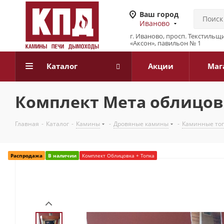
Ваш город
Иваново
г. Иваново, просп. Текстильщи
«Аксон», павильон № 1
Каталог
Акции
Маг
Комплект Мета облицовк
Главная
-
Каталог
-
Камины
-
Дровяные камины
-
Каминные то
Распродажа
В наличии
Комплект Облицовка + Топка