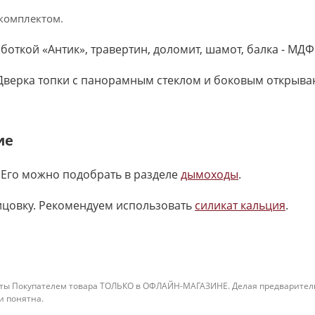
комплектом.
откой «Антик», травертин, доломит, шамот, балка - МДФ
 Дверка топки с панорамным стеклом и боковым открыван
ие
 Его можно подобрать в разделе
дымоходы
.
ицовку. Рекомендуем использовать
силикат кальция
.
ты Покупателем товара ТОЛЬКО в ОФЛАЙН-МАГАЗИНЕ. Делая предварительны
 и понятна.