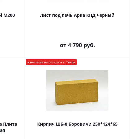
й М200
Лист под печь Арка КПД черный
от
4 790 руб.
в наличии на складе в г. Тверь
а Плита
Кирпич ШБ-8 Боровичи 250*124*65
ая