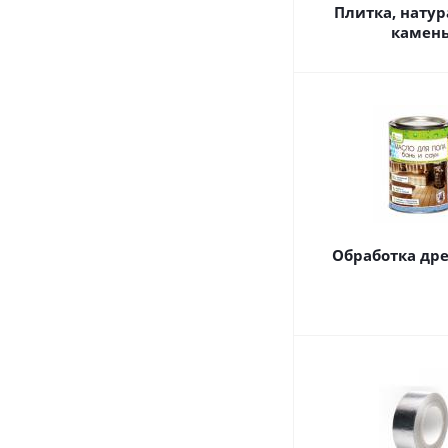
Плитка, нату
камен
Обработка др