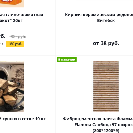
ая глино-шамотная
Кирпич керамический рядово
акот" 20кг
Витебск
б.
900
руб.
от
38 руб.
ия
180
руб.
В наличии
 сушки в сетке 10 кг
Фиброцементная плита Фламм
Flamma Слобода 97 широк
(800*1200*9)