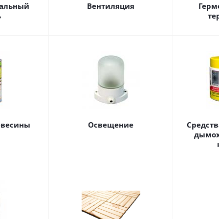
ральный
Вентиляция
Герм
ь
те
евесины
Освещение
Средств
дымох