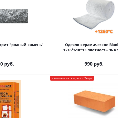
орит "рваный камень"
Одеяло керамическое Blan
1216*610*13 плотность 96 к
10
руб.
990
руб.
в наличии на складе в г. Тверь