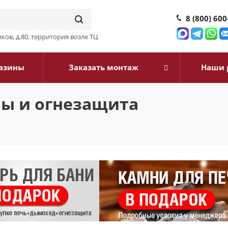
8 (800) 600
ков, д.80, территория возле ТЦ
азины
Заказать монтаж
Наши 
ы и огнезащита