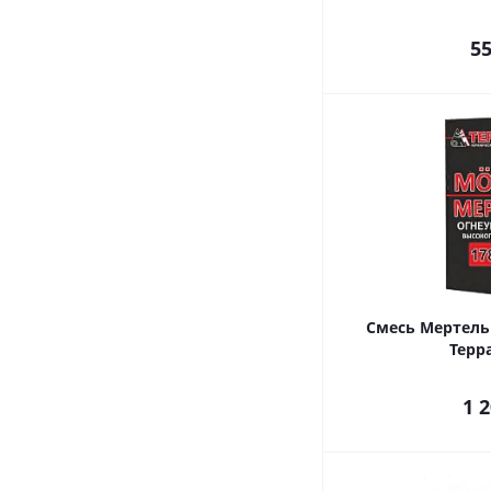
5
Смесь Мертель
Терра
1 