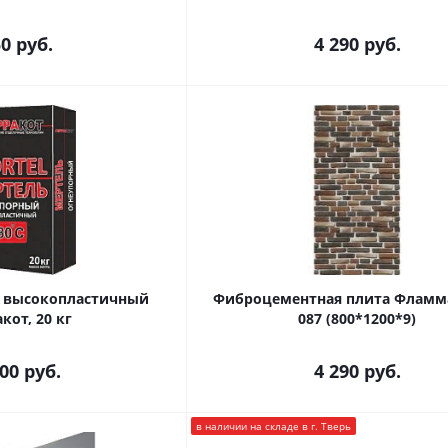
50
руб.
4 290
руб.
 высокопластичный
Фиброцементная плита Фламм
кот, 20 кг
087 (800*1200*9)
200
руб.
4 290
руб.
в наличии на складе в г. Тверь