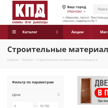
Ваш город
Иваново
г. Иваново, просп. Текстильщи
«Аксон», павильон № 1
Каталог
Акции
Маг
Строительные материал
Главная
-
Каталог
-
Строительные материалы и огнезащита
Фильтр по параметрам
Цена