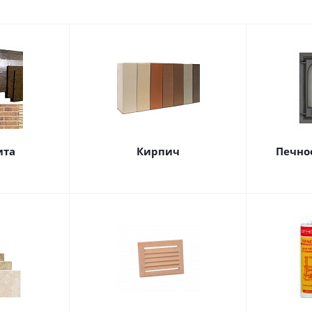
ита
Кирпич
Печное