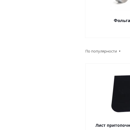
Фольг
По популярности
Лист притопоч