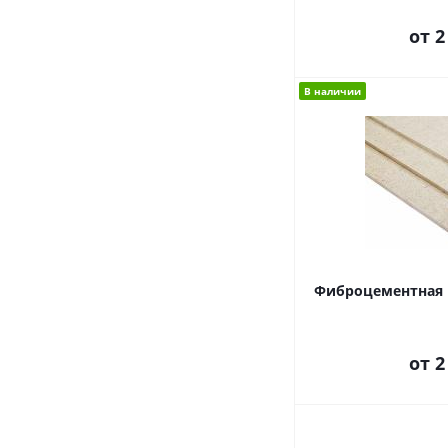
от
2
В наличии
Фиброцементная 
от
2